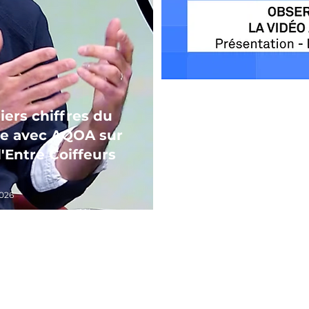
CNC: L'Observat
iers chiffres du
Demande avec 
re avec AQOA sur
(D
'Entre Coiffeurs
16 
2026