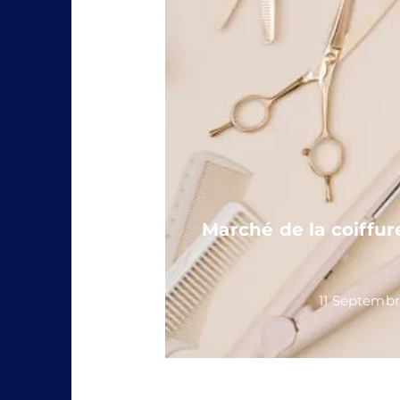
Marché de la coiffur
11 Septemb