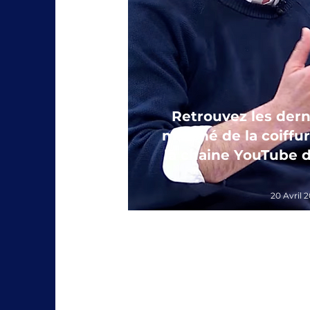
Retrouvez les dern
marché de la coiffu
la chaine YouTube d
20 Avril 